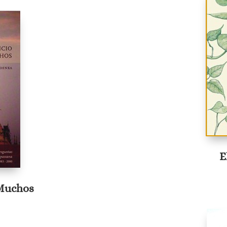
E
 Muchos