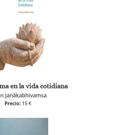
a en la vida cotidiana
in Janãkabhivamsa
Precio:
15 €