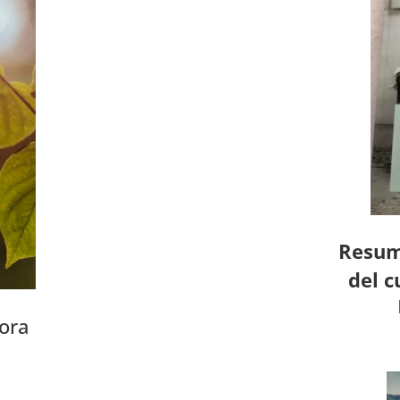
Resum
del c
ora