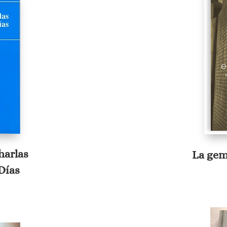
harlas
La gem
Días