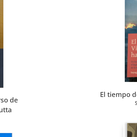
El tiempo d
rso de
utta