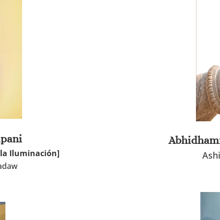
ipani
Abhidhamm
 la Iluminación]
Ash
yadaw